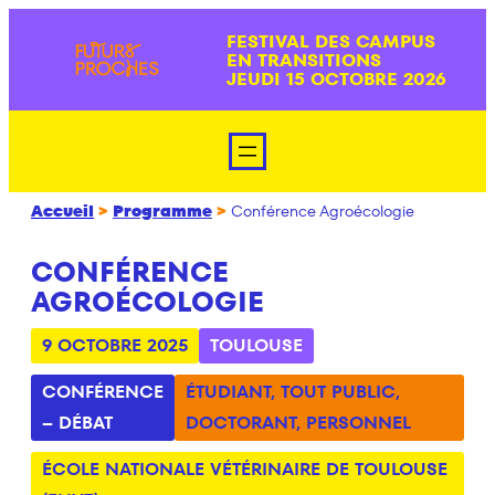
Aller
FESTIVAL DES CAMPUS
au
EN TRANSITIONS
contenu
JEUDI 15 OCTOBRE 2026
Accueil
>
Programme
>
Conférence Agroécologie
CONFÉRENCE
AGROÉCOLOGIE
9 OCTOBRE 2025
TOULOUSE
CONFÉRENCE
ÉTUDIANT
,
TOUT PUBLIC
,
– DÉBAT
DOCTORANT
,
PERSONNEL
ÉCOLE NATIONALE VÉTÉRINAIRE DE TOULOUSE