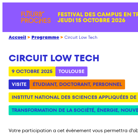
Aller
FESTIVAL DES CAMPUS EN T
au
JEUDI 15 OCTOBRE 2026
contenu
Accueil
>
Programme
>
Circuit Low Tech
CIRCUIT LOW TECH
9 OCTOBRE 2025
TOULOUSE
VISITE
ÉTUDIANT
,
DOCTORANT
,
PERSONNEL
INSTITUT NATIONAL DES SCIENCES APPLIQUÉES DE
TRANSFORMATION DE LA SOCIÉTÉ
,
ÉNERGIE
,
NOUVE
Votre participation a cet évènement vous permettra d’ob