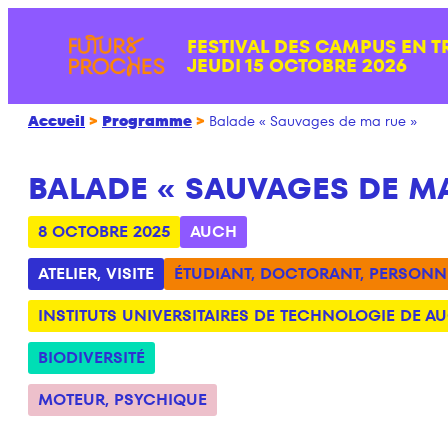
Aller
FESTIVAL DES CAMPUS EN T
au
JEUDI 15 OCTOBRE 2026
contenu
Accueil
>
Programme
>
Balade « Sauvages de ma rue »
BALADE « SAUVAGES DE MA
8 OCTOBRE 2025
AUCH
ATELIER
,
VISITE
ÉTUDIANT
,
DOCTORANT
,
PERSONN
INSTITUTS UNIVERSITAIRES DE TECHNOLOGIE DE A
BIODIVERSITÉ
MOTEUR
,
PSYCHIQUE