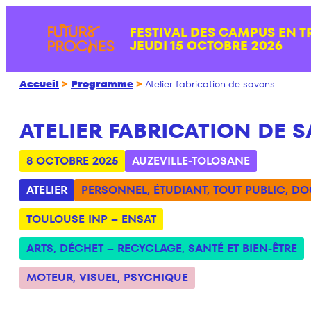
Aller
FESTIVAL DES CAMPUS EN T
au
JEUDI 15 OCTOBRE 2026
contenu
Accueil
>
Programme
>
Atelier fabrication de savons
ATELIER FABRICATION DE 
8 OCTOBRE 2025
AUZEVILLE-TOLOSANE
ATELIER
PERSONNEL
,
ÉTUDIANT
,
TOUT PUBLIC
,
DO
TOULOUSE INP – ENSAT
ARTS
,
DÉCHET – RECYCLAGE
,
SANTÉ ET BIEN-ÊTRE
MOTEUR
,
VISUEL
,
PSYCHIQUE