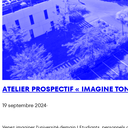
ATELIER PROSPECTIF « IMAGINE T
19 septembre 2024
·
Venez imaginer l’université demain ! Etudiants, personnels