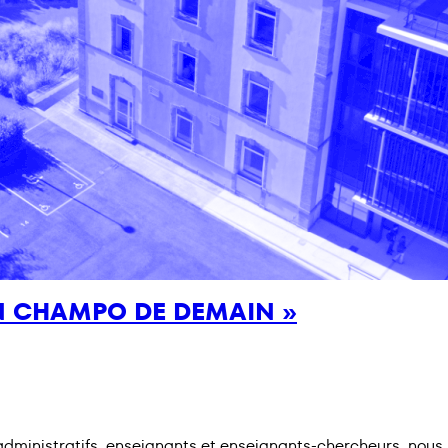
ON CHAMPO DE DEMAIN »
 administratifs, enseignants et enseignants-chercheurs, nou