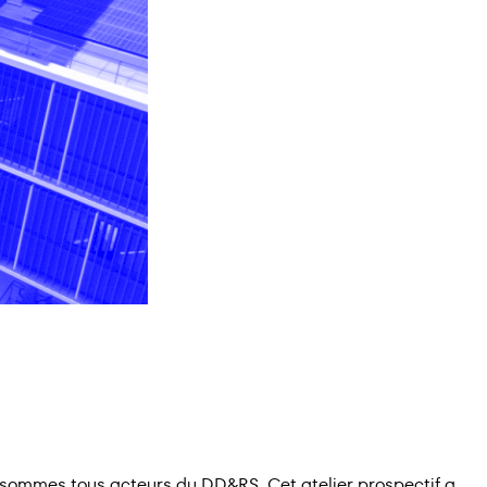
s sommes tous acteurs du DD&RS. Cet atelier prospectif a