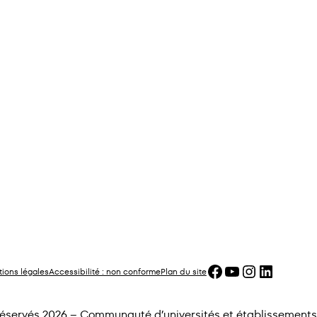
Facebook
YouTube
Instagram
LinkedIn
ions légales
Accessibilité : non conforme
Plan du site
 réservés 2026 – Communauté d’universités et établissements