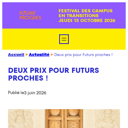
Aller
FESTIVAL DES CAMPUS
au
EN TRANSITIONS
contenu
JEUDI 15 OCTOBRE 2026
Accueil
>
Actualité
>
Deux prix pour Futurs proches !
DEUX PRIX POUR FUTURS
PROCHES !
3 juin 2026
Publié le